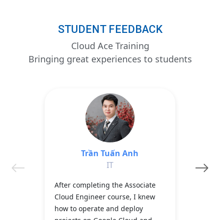
STUDENT FEEDBACK
Cloud Ace Training
Bringing great experiences to students
Trần Tuấn Anh
Ngu
IT
After completing the Associate
After c
Cloud Engineer course, I knew
Data En
how to operate and deploy
enough