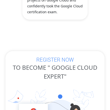
projects on Google Cloud and
confide
confidently took the Google Cloud
Cloud c
certification exam.
prepare
REGISTER NOW
TO BECOME " GOOGLE CLOUD
EXPERT"