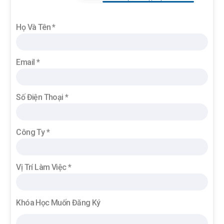
Họ Và Tên *
Email *
Số Điện Thoại *
Công Ty *
Vị Trí Làm Việc *
Khóa Học Muốn Đăng Ký