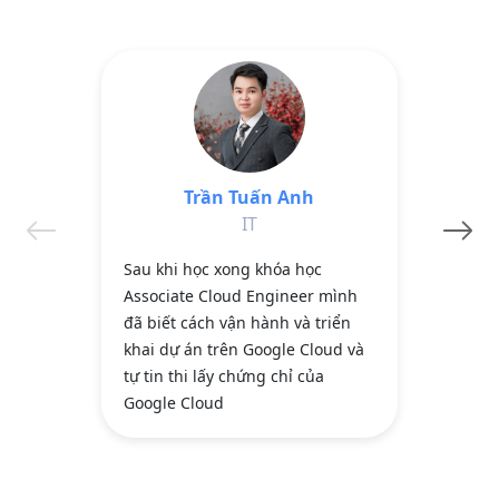
Trần Tuấn Anh
Ngu
IT
Sau khi học xong khóa học
Sau khi
Associate Cloud Engineer mình
Profess
đã biết cách vận hành và triển
đã có đ
khai dự án trên Google Cloud và
lấy chứ
tự tin thi lấy chứng chỉ của
chuẩn b
Google Cloud
sắp tới