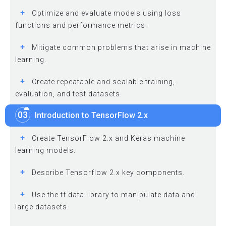
+
Optimize and evaluate models using loss
functions and performance metrics.
+
Mitigate common problems that arise in machine
learning.
+
Create repeatable and scalable training,
evaluation, and test datasets.
03
Introduction to TensorFlow 2.x
+
Create TensorFlow 2.x and Keras machine
learning models.
+
Describe Tensorflow 2.x key components.
+
Use the tf.data library to manipulate data and
large datasets.