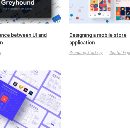
ence between UI and
Designing a mobile store
gn
application
d
Branding Startegy
Digital Exp