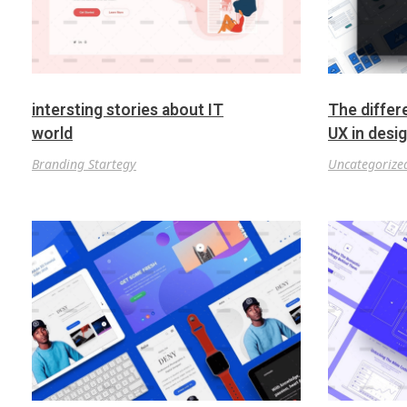
intersting stories about IT
The differ
world
UX in desi
Branding Startegy
Uncategorize