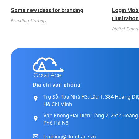
Some new ideas for branding
Login Mobi
illustratio
Branding Startegy
Digital Exper
Địa chỉ văn phòng
Trụ Sở: Tòa Nhà H3, Lầu 1, 384 Hoàng D
Hồ Chí Minh
Văn Phòng Đại Diện: Tầng 2, 25t2 Hoàn
Phố Hà Nội
training@cloud-ace.vn