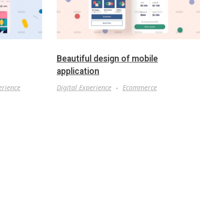
Beautiful design of mobile
application
erience
Digital Experience
Ecommerce